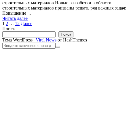
строительных материалов Новые разработки в области
строительных материалов призваны решать ряд важных задач:
Повышение ...
Читать далее
Пагинация
1
2
…
12
Далее
Поиск
записей
Поиск
Тема WordPress
|
Viral News
от HashThemes