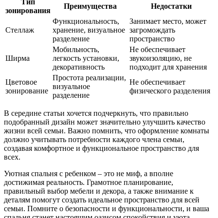
Тип
Преимущества
Недостатки
зонирования
Функциональность,
Занимает место, может
Стеллаж
хранение, визуальное
загромождать
разделение
пространство
Мобильность,
Не обеспечивает
Ширма
легкость установки,
звукоизоляцию, не
декоративность
подходит для хранения
Простота реализации,
Цветовое
Не обеспечивает
визуальное
зонирование
физического разделения
разделение
В середине статьи хочется подчеркнуть, что правильно
подобранный дизайн может значительно улучшить качество
жизни всей семьи. Важно помнить, что оформление комнаты
должно учитывать потребности каждого члена семьи,
создавая комфортное и функциональное пространство для
всех.
Уютная спальня с ребенком – это не миф, а вполне
достижимая реальность. Грамотное планирование,
правильный выбор мебели и декора, а также внимание к
деталям помогут создать идеальное пространство для всей
семьи. Помните о безопасности и функциональности, и ваша
спальня станет настоящим оазисом спокойствия и уюта.