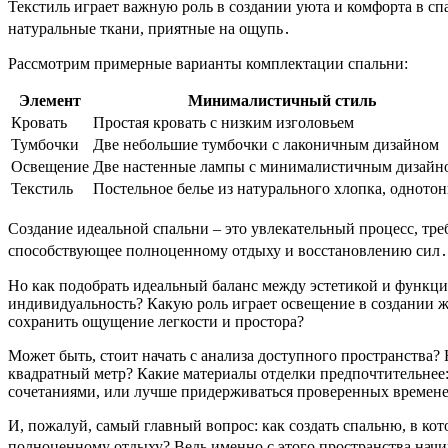
Текстиль играет важную роль в создании уюта и комфорта в сп
натуральные ткани, приятные на ощупь․
Рассмотрим примерные варианты комплектации спальни:
Элемент
Минималистичный стиль
Кровать
Простая кровать с низким изголовьем
Тумбочки
Две небольшие тумбочки с лаконичным дизайном
Освещение
Две настенные лампы с минималистичным дизайн
Текстиль
Постельное белье из натурального хлопка, одното
Создание идеальной спальни – это увлекательный процесс, т
способствующее полноценному отдыху и восстановлению сил․ В
Но как подобрать идеальный баланс между эстетикой и функци
индивидуальность? Какую роль играет освещение в создании же
сохранить ощущение легкости и простора?
Может быть, стоит начать с анализа доступного пространства
квадратный метр? Какие материалы отделки предпочтительнее
сочетаниями, или лучше придерживаться проверенных времен
И, пожалуй, самый главный вопрос: как создать спальню, в ко
полноценному отдыху? Ведь именно с этого пространства нач