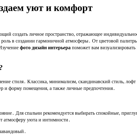
оздаем уют и комфорт
яющий создать личное пространство, отражающее индивидуальн
роль в создании гармоничной атмосферы․ От цветовой палитры 
 Изучение
фото дизайн интерьера
поможет вам визуализировать 
?
ение стиля․ Классика, минимализм, скандинавский стиль, лофт 
ер и форму помещения, а также личные предпочтения․
тояние․ Для спальни рекомендуется выбирать спокойные, приг
ют атмосферу уюта и интимности․
 лавандовый․