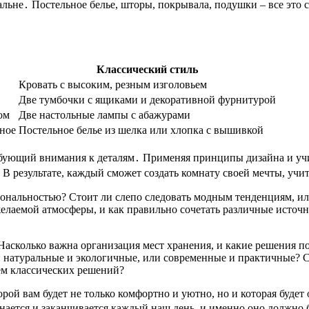
альне․ Постельное белье, шторы, покрывала, подушки – все это 
Классический стиль
Кровать с высоким, резным изголовьем
Две тумбочки с ящиками и декоративной фурнитурой
ом
Две настольные лампы с абажурами
нное
Постельное белье из шелка или хлопка с вышивкой
ребующий внимания к деталям․ Применяя принципы дизайна и уч
 результате, каждый сможет создать комнату своей мечты, учи
ональностью? Стоит ли слепо следовать модным тенденциям, ил
лаемой атмосферы, и как правильно сочетать различные источни
? Насколько важна организация мест хранения, и какие решения
: натуральные и экологичные, или современные и практичные?
ем классических решений?
торой вам будет не только комфортно и уютно, но и которая буд
инается и заканчивается каждый наш день, и именно оно должн