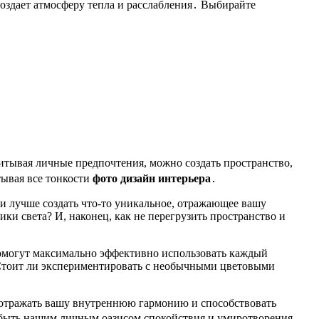
создает атмосферу тепла и расслабления․ Выбирайте
итывая личные предпочтения, можно создать пространство,
тывая все тонкости
фото дизайн интерьера
․
и лучше создать что-то уникальное, отражающее вашу
ки света? И, наконец, как не перегрузить пространство и
 помогут максимально эффективно использовать каждый
 Стоит ли экспериментировать с необычными цветовыми
ет отражать вашу внутреннюю гармонию и способствовать
о быть нашим личным оазисом спокойствия и умиротворения․