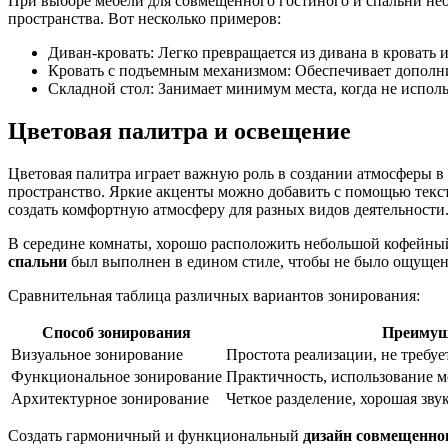
При выборе мебели для совмещенного гостиного и спальни не
пространства. Вот несколько примеров:
Диван-кровать: Легко превращается из дивана в кровать и
Кровать с подъемным механизмом: Обеспечивает дополни
Складной стол: Занимает минимум места, когда не исполь
Цветовая палитра и освещение
Цветовая палитра играет важную роль в создании атмосферы в
пространство. Яркие акценты можно добавить с помощью текст
создать комфортную атмосферу для разных видов деятельности
В середине комнаты, хорошо расположить небольшой кофейный 
спальни
был выполнен в едином стиле, чтобы не было ощущени
Сравнительная таблица различных вариантов зонирования:
Способ зонирования
Преимущ
Визуальное зонирование
Простота реализации, не требу
Функциональное зонирование
Практичность, использование ме
Архитектурное зонирование
Четкое разделение, хорошая зву
Создать гармоничный и функциональный
дизайн совмещенног