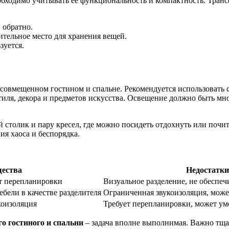
обходимо учитывать ее функциональность и компактность. Тран
 обратно.
тельное место для хранения вещей.
зуется.
 совмещенном гостином и спальне. Рекомендуется использовать 
иля, декора и предметов искусства. Освещение должно быть мно
.
столик и пару кресел, где можно посидеть отдохнуть или почи
я хаоса и беспорядка.
ества
Недостатки
ет перепланировки
Визуальное разделение, не обеспе
бели в качестве разделителя
Ограниченная звукоизоляция, може
коизоляция
Требует перепланировки, может ум
о гостиного и спальни
– задача вполне выполнимая. Важно тща