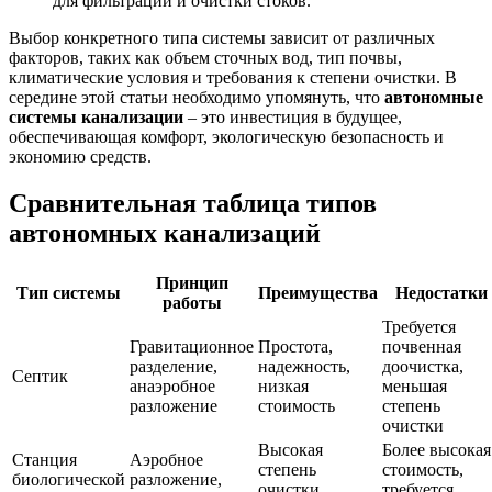
для фильтрации и очистки стоков.
Выбор конкретного типа системы зависит от различных
факторов, таких как объем сточных вод, тип почвы,
климатические условия и требования к степени очистки. В
середине этой статьи необходимо упомянуть, что
автономные
системы канализации
– это инвестиция в будущее,
обеспечивающая комфорт, экологическую безопасность и
экономию средств.
Сравнительная таблица типов
автономных канализаций
Принцип
Тип системы
Преимущества
Недостатки
работы
Требуется
Гравитационное
Простота,
почвенная
разделение,
надежность,
доочистка,
Септик
анаэробное
низкая
меньшая
разложение
стоимость
степень
очистки
Высокая
Более высокая
Станция
Аэробное
степень
стоимость,
биологической
разложение,
очистки,
требуется